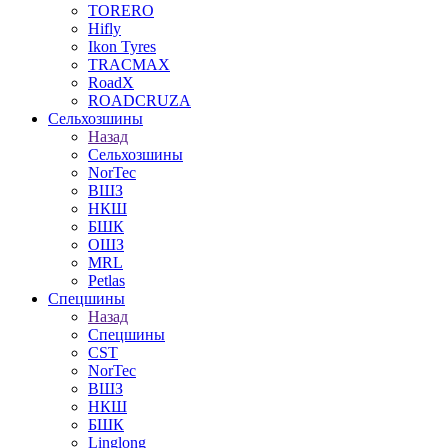
TORERO
Hifly
Ikon Tyres
TRACMAX
RoadX
ROADCRUZA
Сельхозшины
Назад
Сельхозшины
NorTec
ВШЗ
НКШ
БШК
ОШЗ
MRL
Petlas
Спецшины
Назад
Спецшины
CST
NorTec
ВШЗ
НКШ
БШК
Linglong