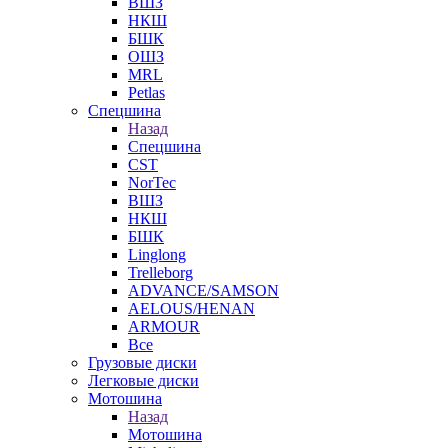
ВШЗ
НКШ
БШК
ОШЗ
MRL
Petlas
Спецшина
Назад
Спецшина
CST
NorTec
ВШЗ
НКШ
БШК
Linglong
Trelleborg
ADVANCE/SAMSON
AELOUS/HENAN
ARMOUR
Все
Грузовые диски
Легковые диски
Мотошина
Назад
Мотошина