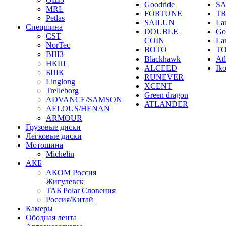
Goodride
SA
MRL
FORTUNE
T
Petlas
SAILUN
La
Спецшина
DOUBLE
Go
CST
COIN
La
NorTec
BOTO
T
ВШЗ
Blackhawk
At
НКШ
ALCEED
Ik
БШК
RUNEVER
Linglong
XCENT
Trelleborg
Green dragon
ADVANCE/SAMSON
ATLANDER
AELOUS/HENAN
ARMOUR
Грузовые диски
Легковые диски
Мотошина
Michelin
АКБ
АКОМ Россия
Жигулевск
ТАБ Polar Словения
Россия/Китай
Камеры
Ободная лента