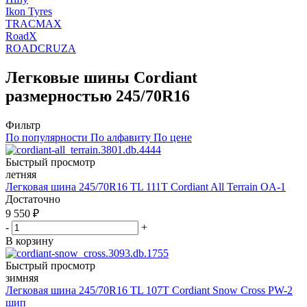
Ikon Tyres
TRACMAX
RoadX
ROADCRUZA
Легковые шины Cordiant
размерностью 245/70R16
Фильтр
По популярности
По алфавиту
По цене
Быстрый просмотр
летняя
Легковая шина 245/70R16 TL 111T Cordiant All Terrain OA-1
Достаточно
9 550
₽
-
+
В корзину
Быстрый просмотр
зимняя
Легковая шина 245/70R16 TL 107T Cordiant Snow Cross PW-2
шип