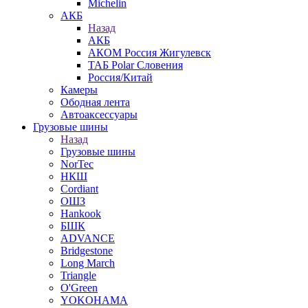
Michelin
АКБ
Назад
АКБ
АКОМ Россия Жигулевск
ТАБ Polar Словения
Россия/Китай
Камеры
Ободная лента
Автоаксессуары
Грузовые шины
Назад
Грузовые шины
NorTec
НКШ
Cordiant
ОШЗ
Hankook
БШК
ADVANCE
Bridgestone
Long March
Triangle
O'Green
YOKOHAMA