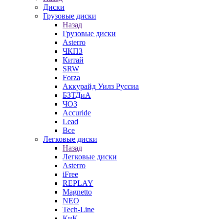
Диски
Грузовые диски
Назад
Грузовые диски
Asterro
ЧКПЗ
Китай
SRW
Forza
Аккурайд Уилз Руссиа
БЗТДиА
ЧОЗ
Accuride
Lead
Все
Легковые диски
Назад
Легковые диски
Asterro
iFree
REPLAY
Magnetto
NEO
Tech-Line
КиК