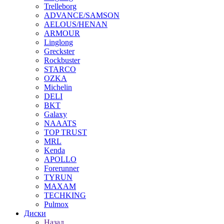
Trelleborg
ADVANCE/SAMSON
AELOUS/HENAN
ARMOUR
Linglong
Greckster
Rockbuster
STARCO
OZKA
Michelin
DELI
BKT
Galaxy
NAAATS
TOP TRUST
MRL
Kenda
APOLLO
Forerunner
TYRUN
MAXAM
TECHKING
Pulmox
Диски
Назад