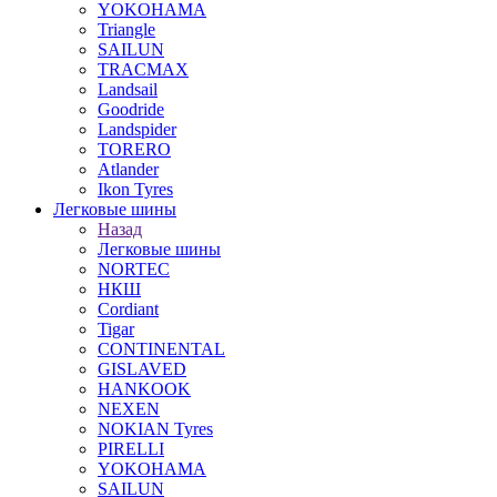
YOKOHAMA
Triangle
SAILUN
TRACMAX
Landsail
Goodride
Landspider
TORERO
Atlander
Ikon Tyres
Легковые шины
Назад
Легковые шины
NORTEС
НКШ
Cordiant
Tigar
CONTINENTAL
GISLAVED
HANKOOK
NEXEN
NOKIAN Tyres
PIRELLI
YOKOHAMA
SAILUN