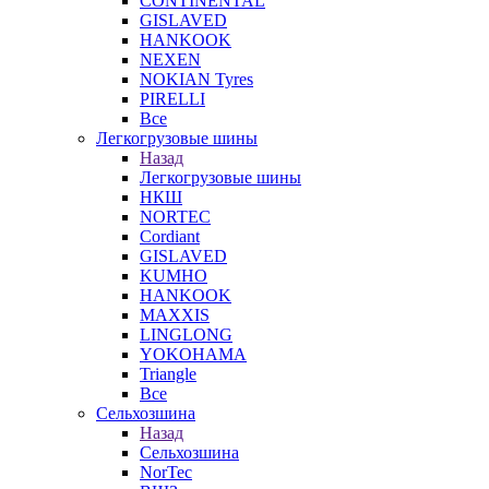
CONTINENTAL
GISLAVED
HANKOOK
NEXEN
NOKIAN Tyres
PIRELLI
Все
Легкогрузовые шины
Назад
Легкогрузовые шины
НКШ
NORTEС
Cordiant
GISLAVED
KUMHO
HANKOOK
MAXXIS
LINGLONG
YOKOHAMA
Triangle
Все
Сельхозшина
Назад
Сельхозшина
NorTec