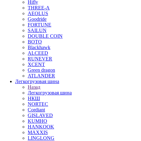
Hifly
THREE-A
AEOLUS
Goodride
FORTUNE
SAILUN
DOUBLE COIN
BOTO
Blackhawk
ALCEED
RUNEVER
XCENT
Green dragon
ATLANDER
Легкогрузовая шина
Назад
Легкогрузовая шина
НКШ
NORTEС
Cordiant
GISLAVED
KUMHO
HANKOOK
MAXXIS
LINGLONG