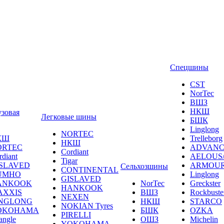
Спецшины
CST
NorTec
ВШЗ
НКШ
узовая
Легковые шины
БШК
Linglong
NORTEС
КШ
Trelleborg
НКШ
ORTEС
ADVANC
Cordiant
rdiant
AELOUS
Tigar
SLAVED
ARMOU
Сельхозшины
CONTINENTAL
UMHO
Linglong
GISLAVED
ANKOOK
NorTec
Greckster
HANKOOK
AXXIS
ВШЗ
Rockbuste
NEXEN
INGLONG
НКШ
STARCO
NOKIAN Tyres
OKOHAMA
БШК
OZKA
PIRELLI
angle
ОШЗ
Michelin
YOKOHAMA