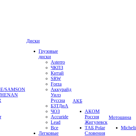
Диски
Грузовые
диски
Asterro
ЧКПЗ
Китай
SRW
Forza
E/SAMSON
Аккурайд
/HENAN
Уилз
R
Руссиа
АКБ
БЗТДиА
ЧОЗ
АКОМ
r
Accuride
Россия
Мотошина
Lead
Жигулевск
Все
ТАБ Polar
Micheli
Легковые
Словения