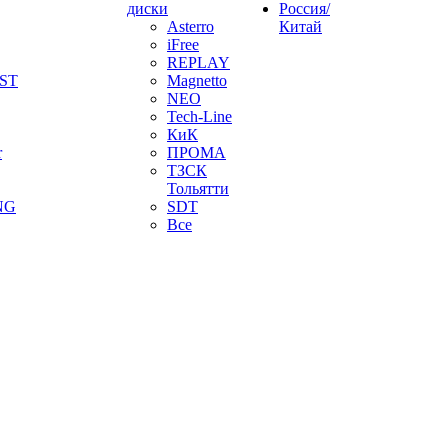
диски
Россия/
Asterro
Китай
iFree
REPLAY
ST
Magnetto
NEO
Tech-Line
КиК
r
ПРОМА
ТЗСК
Тольятти
NG
SDT
Все