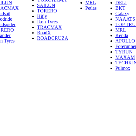
ILUN
MRL
DELI
SAILUN
RACMAX
Petlas
BKT
TORERO
ndsail
Galaxy
Hifly
odride
NAAATS
Ikon Tyres
ndspider
TOP TRU
TRACMAX
ORERO
MRL
RoadX
lander
Kenda
ROADCRUZA
on Tyres
APOLLO
Forerunne
TYRUN
MAXAM
TECHKI
Pulmox