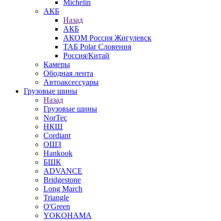
Michelin
АКБ
Назад
АКБ
АКОМ Россия Жигулевск
ТАБ Polar Словения
Россия/Китай
Камеры
Ободная лента
Автоаксессуары
Грузовые шины
Назад
Грузовые шины
NorTec
НКШ
Cordiant
ОШЗ
Hankook
БШК
ADVANCE
Bridgestone
Long March
Triangle
O'Green
YOKOHAMA