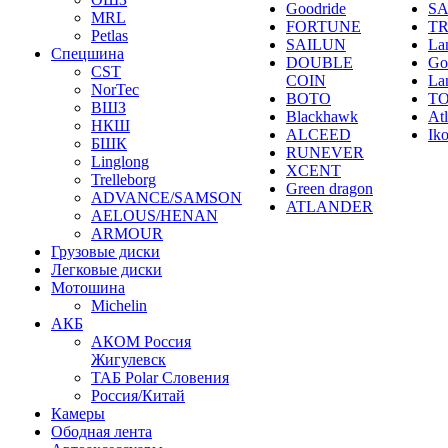
Goodride
SA
MRL
FORTUNE
T
Petlas
SAILUN
La
Спецшина
DOUBLE
Go
CST
COIN
La
NorTec
BOTO
T
ВШЗ
Blackhawk
At
НКШ
ALCEED
Ik
БШК
RUNEVER
Linglong
XCENT
Trelleborg
Green dragon
ADVANCE/SAMSON
ATLANDER
AELOUS/HENAN
ARMOUR
Грузовые диски
Легковые диски
Мотошина
Michelin
АКБ
АКОМ Россия
Жигулевск
ТАБ Polar Словения
Россия/Китай
Камеры
Ободная лента