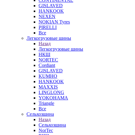
CONTINENTAL
GISLAVED
HANKOOK
NEXEN
NOKIAN Tyres
PIRELLI
Все
Легкогрузовые шины
Назад
Легкогрузовые шины
НКШ
NORTEС
Cordiant
GISLAVED
KUMHO
HANKOOK
MAXXIS
LINGLONG
YOKOHAMA
Triangle
Все
Сельхозшина
Назад
Сельхозшина
NorTec