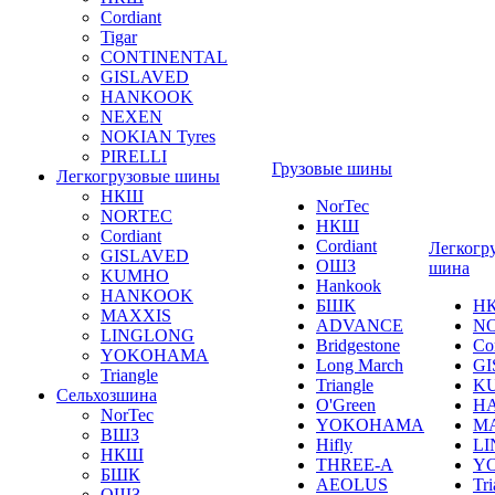
Cordiant
Tigar
CONTINENTAL
GISLAVED
HANKOOK
NEXEN
NOKIAN Tyres
PIRELLI
Грузовые шины
Легкогрузовые шины
НКШ
NorTec
NORTEС
НКШ
Cordiant
Cordiant
Легкогр
GISLAVED
ОШЗ
шина
KUMHO
Hankook
HANKOOK
БШК
Н
MAXXIS
ADVANCE
N
LINGLONG
Bridgestone
Co
YOKOHAMA
Long March
GI
Triangle
Triangle
K
Сельхозшина
O'Green
H
NorTec
YOKOHAMA
M
ВШЗ
Hifly
L
НКШ
THREE-A
Y
БШК
AEOLUS
Tri
ОШЗ