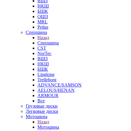
ВШЗ
НКШ
БШК
ОШЗ
MRL
Petlas
Спецшина
Назад
Спецшина
CST
NorTec
ВШЗ
НКШ
БШК
Linglong
Trelleborg
ADVANCE/SAMSON
AELOUS/HENAN
ARMOUR
Все
Грузовые диски
Легковые диски
Мотошина
Назад
Мотошина