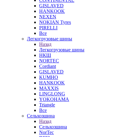
CONTINENTAL
GISLAVED
HANKOOK
NEXEN
NOKIAN Tyres
PIRELLI
Все
Легкогрузовые шины
Назад
Легкогрузовые шины
НКШ
NORTEС
Cordiant
GISLAVED
KUMHO
HANKOOK
MAXXIS
LINGLONG
YOKOHAMA
Triangle
Все
Сельхозшина
Назад
Сельхозшина
NorTec