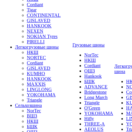
Cordiant
Tigar
CONTINENTAL
GISLAVED
HANKOOK
NEXEN
NOKIAN Tyres
PIRELLI
Грузовые шины
Легкогрузовые шины
НКШ
NorTec
NORTEС
НКШ
Cordiant
Cordiant
Легкогр
GISLAVED
ОШЗ
шина
KUMHO
Hankook
HANKOOK
БШК
Н
MAXXIS
ADVANCE
N
LINGLONG
Bridgestone
Co
YOKOHAMA
Long March
GI
Triangle
Triangle
K
Сельхозшина
O'Green
H
NorTec
YOKOHAMA
M
ВШЗ
Hifly
L
НКШ
THREE-A
Y
БШК
AEOLUS
Tri
ОШЗ