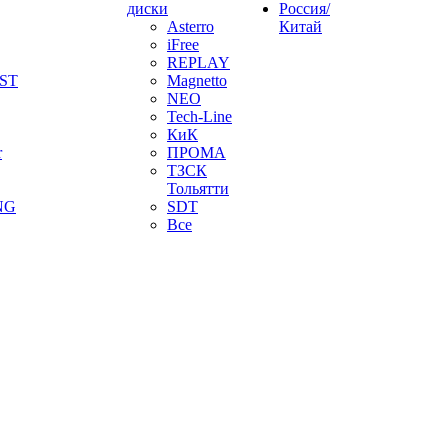
диски
Россия/
Asterro
Китай
iFree
REPLAY
ST
Magnetto
NEO
Tech-Line
КиК
r
ПРОМА
ТЗСК
Тольятти
NG
SDT
Все