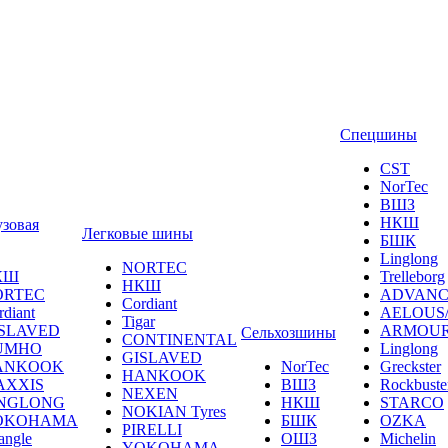
Спецшины
CST
NorTec
ВШЗ
НКШ
узовая
Легковые шины
БШК
Linglong
NORTEС
КШ
Trelleborg
НКШ
ORTEС
ADVANC
Cordiant
rdiant
AELOUS
Tigar
SLAVED
ARMOU
Сельхозшины
CONTINENTAL
UMHO
Linglong
GISLAVED
ANKOOK
NorTec
Greckster
HANKOOK
AXXIS
ВШЗ
Rockbuste
NEXEN
INGLONG
НКШ
STARCO
NOKIAN Tyres
OKOHAMA
БШК
OZKA
PIRELLI
angle
ОШЗ
Michelin
YOKOHAMA