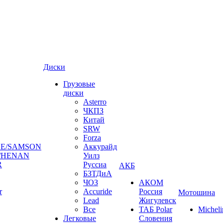
Диски
Грузовые
диски
Asterro
ЧКПЗ
Китай
SRW
Forza
E/SAMSON
Аккурайд
/HENAN
Уилз
R
Руссиа
АКБ
БЗТДиА
ЧОЗ
АКОМ
r
Accuride
Россия
Мотошина
Lead
Жигулевск
Все
ТАБ Polar
Micheli
Легковые
Словения