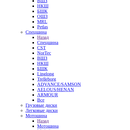
ВШЗ
НКШ
БШК
ОШЗ
MRL
Petlas
Спецшина
Назад
Спецшина
CST
NorTec
ВШЗ
НКШ
БШК
Linglong
Trelleborg
ADVANCE/SAMSON
AELOUS/HENAN
ARMOUR
Все
Грузовые диски
Легковые диски
Мотошина
Назад
Мотошина