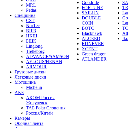
Goodride
SA
MRL
FORTUNE
T
Petlas
SAILUN
La
Спецшина
DOUBLE
Go
CST
COIN
La
NorTec
BOTO
T
ВШЗ
Blackhawk
At
НКШ
ALCEED
Ik
БШК
RUNEVER
Linglong
XCENT
Trelleborg
Green dragon
ADVANCE/SAMSON
ATLANDER
AELOUS/HENAN
ARMOUR
Грузовые диски
Легковые диски
Мотошина
Michelin
АКБ
АКОМ Россия
Жигулевск
ТАБ Polar Словения
Россия/Китай
Камеры
Ободная лента