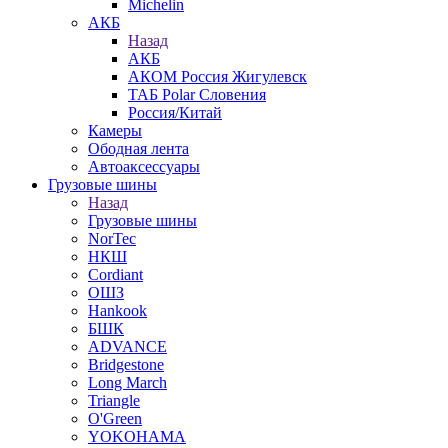
Michelin
АКБ
Назад
АКБ
АКОМ Россия Жигулевск
ТАБ Polar Словения
Россия/Китай
Камеры
Ободная лента
Автоаксессуары
Грузовые шины
Назад
Грузовые шины
NorTec
НКШ
Cordiant
ОШЗ
Hankook
БШК
ADVANCE
Bridgestone
Long March
Triangle
O'Green
YOKOHAMA