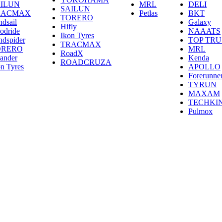
ILUN
MRL
DELI
SAILUN
RACMAX
Petlas
BKT
TORERO
ndsail
Galaxy
Hifly
odride
NAAATS
Ikon Tyres
ndspider
TOP TRU
TRACMAX
ORERO
MRL
RoadX
lander
Kenda
ROADCRUZA
on Tyres
APOLLO
Forerunne
TYRUN
MAXAM
TECHKI
Pulmox