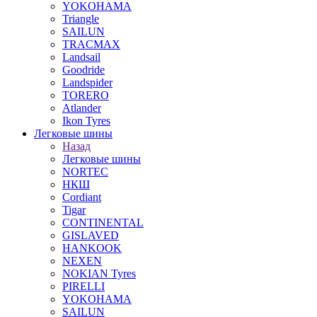
YOKOHAMA
Triangle
SAILUN
TRACMAX
Landsail
Goodride
Landspider
TORERO
Atlander
Ikon Tyres
Легковые шины
Назад
Легковые шины
NORTEС
НКШ
Cordiant
Tigar
CONTINENTAL
GISLAVED
HANKOOK
NEXEN
NOKIAN Tyres
PIRELLI
YOKOHAMA
SAILUN