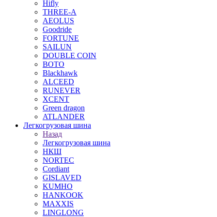
Hifly
THREE-A
AEOLUS
Goodride
FORTUNE
SAILUN
DOUBLE COIN
BOTO
Blackhawk
ALCEED
RUNEVER
XCENT
Green dragon
ATLANDER
Легкогрузовая шина
Назад
Легкогрузовая шина
НКШ
NORTEС
Cordiant
GISLAVED
KUMHO
HANKOOK
MAXXIS
LINGLONG