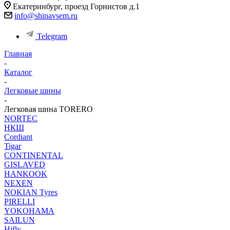
Екатеринбург, проезд Горнистов д.1
info@shinavsem.ru
Telegram
Главная
-
Каталог
-
Легковые шины
-
Легковая шина TORERO
NORTEС
НКШ
Cordiant
Tigar
CONTINENTAL
GISLAVED
HANKOOK
NEXEN
NOKIAN Tyres
PIRELLI
YOKOHAMA
SAILUN
Hifly