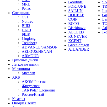
Goodride
SA
MRL
FORTUNE
T
Petlas
SAILUN
La
Спецшина
DOUBLE
Go
CST
COIN
La
NorTec
BOTO
T
ВШЗ
Blackhawk
At
НКШ
ALCEED
Ik
БШК
RUNEVER
Linglong
XCENT
Trelleborg
Green dragon
ADVANCE/SAMSON
ATLANDER
AELOUS/HENAN
ARMOUR
Грузовые диски
Легковые диски
Мотошина
Michelin
АКБ
АКОМ Россия
Жигулевск
ТАБ Polar Словения
Россия/Китай
Камеры
Ободная лента