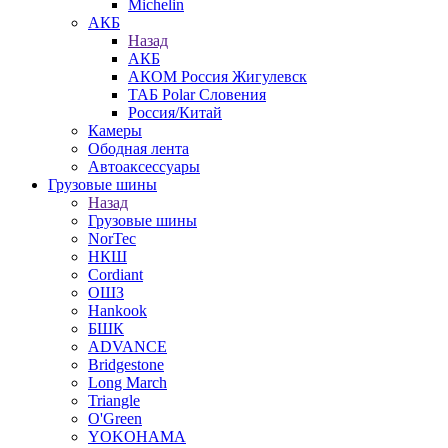
Michelin
АКБ
Назад
АКБ
АКОМ Россия Жигулевск
ТАБ Polar Словения
Россия/Китай
Камеры
Ободная лента
Автоаксессуары
Грузовые шины
Назад
Грузовые шины
NorTec
НКШ
Cordiant
ОШЗ
Hankook
БШК
ADVANCE
Bridgestone
Long March
Triangle
O'Green
YOKOHAMA