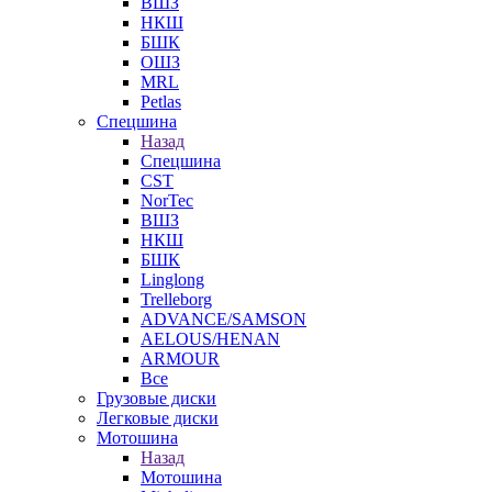
ВШЗ
НКШ
БШК
ОШЗ
MRL
Petlas
Спецшина
Назад
Спецшина
CST
NorTec
ВШЗ
НКШ
БШК
Linglong
Trelleborg
ADVANCE/SAMSON
AELOUS/HENAN
ARMOUR
Все
Грузовые диски
Легковые диски
Мотошина
Назад
Мотошина