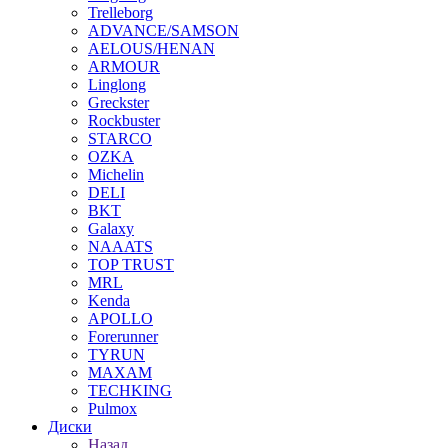
Trelleborg
ADVANCE/SAMSON
AELOUS/HENAN
ARMOUR
Linglong
Greckster
Rockbuster
STARCO
OZKA
Michelin
DELI
BKT
Galaxy
NAAATS
TOP TRUST
MRL
Kenda
APOLLO
Forerunner
TYRUN
MAXAM
TECHKING
Pulmox
Диски
Назад