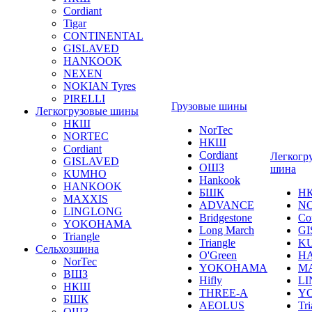
Cordiant
Tigar
CONTINENTAL
GISLAVED
HANKOOK
NEXEN
NOKIAN Tyres
PIRELLI
Грузовые шины
Легкогрузовые шины
НКШ
NorTec
NORTEС
НКШ
Cordiant
Cordiant
Легкогр
GISLAVED
ОШЗ
шина
KUMHO
Hankook
HANKOOK
БШК
Н
MAXXIS
ADVANCE
N
LINGLONG
Bridgestone
Co
YOKOHAMA
Long March
GI
Triangle
Triangle
K
Сельхозшина
O'Green
H
NorTec
YOKOHAMA
M
ВШЗ
Hifly
L
НКШ
THREE-A
Y
БШК
AEOLUS
Tri
ОШЗ