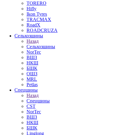
TORERO
Hifly
Ikon Tyres
TRACMAX
RoadX
ROADCRUZA
Сельхозшины
Назад
Сельхозшины
NorTec
ВШЗ
НКШ
БШК
ОШЗ
MRL
Petlas
Спецшины
Назад
Спецшины
CST
NorTec
ВШЗ
НКШ
БШК
Linglong