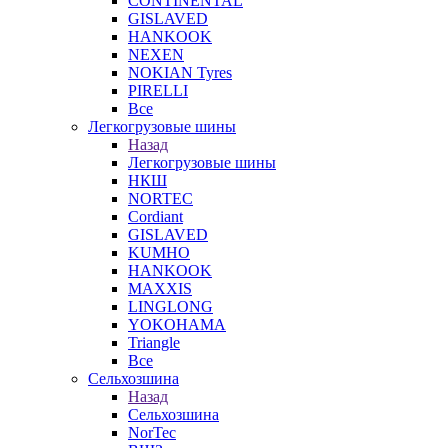
CONTINENTAL
GISLAVED
HANKOOK
NEXEN
NOKIAN Tyres
PIRELLI
Все
Легкогрузовые шины
Назад
Легкогрузовые шины
НКШ
NORTEС
Cordiant
GISLAVED
KUMHO
HANKOOK
MAXXIS
LINGLONG
YOKOHAMA
Triangle
Все
Сельхозшина
Назад
Сельхозшина
NorTec