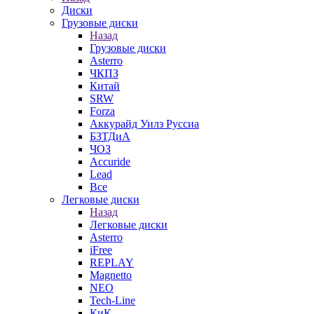
Диски
Грузовые диски
Назад
Грузовые диски
Asterro
ЧКПЗ
Китай
SRW
Forza
Аккурайд Уилз Руссиа
БЗТДиА
ЧОЗ
Accuride
Lead
Все
Легковые диски
Назад
Легковые диски
Asterro
iFree
REPLAY
Magnetto
NEO
Tech-Line
КиК