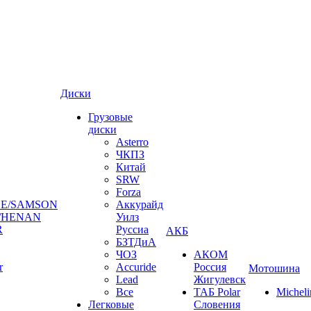
Диски
Грузовые
диски
Asterro
ЧКПЗ
Китай
SRW
Forza
E/SAMSON
Аккурайд
/HENAN
Уилз
R
Руссиа
АКБ
БЗТДиА
ЧОЗ
АКОМ
r
Accuride
Россия
Мотошина
Lead
Жигулевск
Все
ТАБ Polar
Micheli
Легковые
Словения