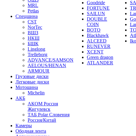
Goodride
SA
MRL
FORTUNE
T
Petlas
SAILUN
La
Спецшина
DOUBLE
Go
CST
COIN
La
NorTec
BOTO
T
ВШЗ
Blackhawk
At
НКШ
ALCEED
Ik
БШК
RUNEVER
Linglong
XCENT
Trelleborg
Green dragon
ADVANCE/SAMSON
ATLANDER
AELOUS/HENAN
ARMOUR
Грузовые диски
Легковые диски
Мотошина
Michelin
АКБ
АКОМ Россия
Жигулевск
ТАБ Polar Словения
Россия/Китай
Камеры
Ободная лента