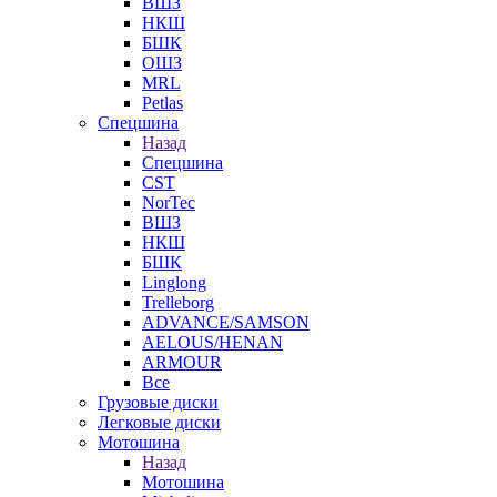
ВШЗ
НКШ
БШК
ОШЗ
MRL
Petlas
Спецшина
Назад
Спецшина
CST
NorTec
ВШЗ
НКШ
БШК
Linglong
Trelleborg
ADVANCE/SAMSON
AELOUS/HENAN
ARMOUR
Все
Грузовые диски
Легковые диски
Мотошина
Назад
Мотошина