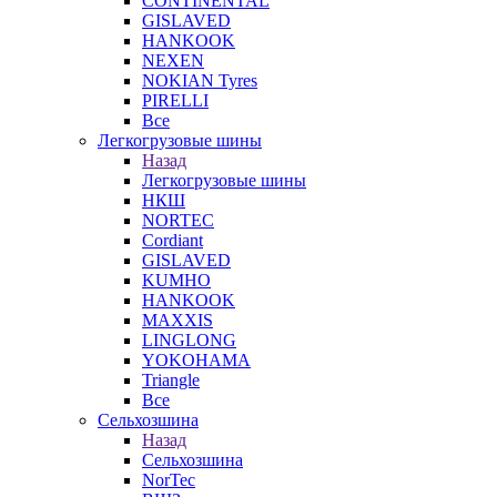
CONTINENTAL
GISLAVED
HANKOOK
NEXEN
NOKIAN Tyres
PIRELLI
Все
Легкогрузовые шины
Назад
Легкогрузовые шины
НКШ
NORTEС
Cordiant
GISLAVED
KUMHO
HANKOOK
MAXXIS
LINGLONG
YOKOHAMA
Triangle
Все
Сельхозшина
Назад
Сельхозшина
NorTec