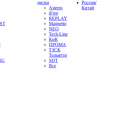
диски
Россия/
Asterro
Китай
iFree
REPLAY
ST
Magnetto
NEO
Tech-Line
КиК
r
ПРОМА
ТЗСК
Тольятти
NG
SDT
Все