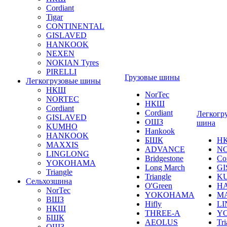
Cordiant
Tigar
CONTINENTAL
GISLAVED
HANKOOK
NEXEN
NOKIAN Tyres
PIRELLI
Грузовые шины
Легкогрузовые шины
НКШ
NorTec
NORTEС
НКШ
Cordiant
Cordiant
Легкогр
GISLAVED
ОШЗ
шина
KUMHO
Hankook
HANKOOK
БШК
Н
MAXXIS
ADVANCE
N
LINGLONG
Bridgestone
Co
YOKOHAMA
Long March
GI
Triangle
Triangle
K
Сельхозшина
O'Green
H
NorTec
YOKOHAMA
M
ВШЗ
Hifly
L
НКШ
THREE-A
Y
БШК
AEOLUS
Tri
ОШЗ