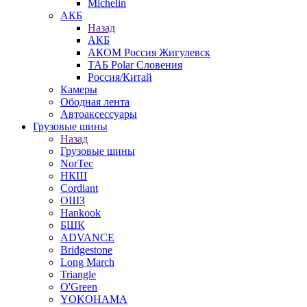
Michelin
АКБ
Назад
АКБ
АКОМ Россия Жигулевск
ТАБ Polar Словения
Россия/Китай
Камеры
Ободная лента
Автоаксессуары
Грузовые шины
Назад
Грузовые шины
NorTec
НКШ
Cordiant
ОШЗ
Hankook
БШК
ADVANCE
Bridgestone
Long March
Triangle
O'Green
YOKOHAMA