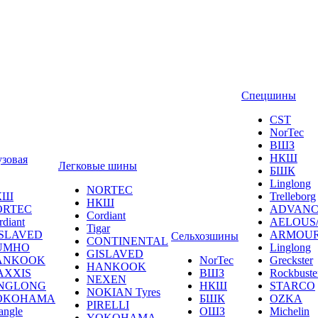
Спецшины
CST
NorTec
ВШЗ
НКШ
узовая
Легковые шины
БШК
Linglong
NORTEС
КШ
Trelleborg
НКШ
ORTEС
ADVANC
Cordiant
rdiant
AELOUS
Tigar
SLAVED
ARMOU
Сельхозшины
CONTINENTAL
UMHO
Linglong
GISLAVED
ANKOOK
NorTec
Greckster
HANKOOK
AXXIS
ВШЗ
Rockbuste
NEXEN
INGLONG
НКШ
STARCO
NOKIAN Tyres
OKOHAMA
БШК
OZKA
PIRELLI
angle
ОШЗ
Michelin
YOKOHAMA