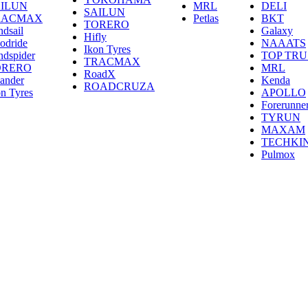
ILUN
MRL
DELI
SAILUN
RACMAX
Petlas
BKT
TORERO
ndsail
Galaxy
Hifly
odride
NAAATS
Ikon Tyres
ndspider
TOP TRU
TRACMAX
ORERO
MRL
RoadX
lander
Kenda
ROADCRUZA
on Tyres
APOLLO
Forerunne
TYRUN
MAXAM
TECHKI
Pulmox