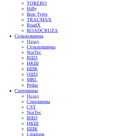
TORERO
Hifly
Ikon Tyres
TRACMAX
RoadX
ROADCRUZA
Сельхозшины
Назад
Сельхозшины
NorTec
ВШЗ
НКШ
БШК
ОШЗ
MRL
Petlas
Спецшины
Назад
Спецшины
CST
NorTec
ВШЗ
НКШ
БШК
Linglong