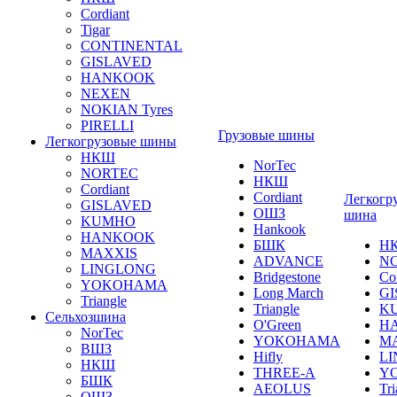
Cordiant
Tigar
CONTINENTAL
GISLAVED
HANKOOK
NEXEN
NOKIAN Tyres
PIRELLI
Грузовые шины
Легкогрузовые шины
НКШ
NorTec
NORTEС
НКШ
Cordiant
Cordiant
Легкогр
GISLAVED
ОШЗ
шина
KUMHO
Hankook
HANKOOK
БШК
Н
MAXXIS
ADVANCE
N
LINGLONG
Bridgestone
Co
YOKOHAMA
Long March
GI
Triangle
Triangle
K
Сельхозшина
O'Green
H
NorTec
YOKOHAMA
M
ВШЗ
Hifly
L
НКШ
THREE-A
Y
БШК
AEOLUS
Tri
ОШЗ