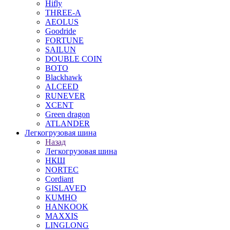
Hifly
THREE-A
AEOLUS
Goodride
FORTUNE
SAILUN
DOUBLE COIN
BOTO
Blackhawk
ALCEED
RUNEVER
XCENT
Green dragon
ATLANDER
Легкогрузовая шина
Назад
Легкогрузовая шина
НКШ
NORTEС
Cordiant
GISLAVED
KUMHO
HANKOOK
MAXXIS
LINGLONG