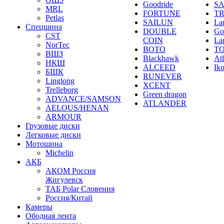
Goodride
SA
MRL
FORTUNE
T
Petlas
SAILUN
La
Спецшина
DOUBLE
Go
CST
COIN
La
NorTec
BOTO
T
ВШЗ
Blackhawk
At
НКШ
ALCEED
Ik
БШК
RUNEVER
Linglong
XCENT
Trelleborg
Green dragon
ADVANCE/SAMSON
ATLANDER
AELOUS/HENAN
ARMOUR
Грузовые диски
Легковые диски
Мотошина
Michelin
АКБ
АКОМ Россия
Жигулевск
ТАБ Polar Словения
Россия/Китай
Камеры
Ободная лента