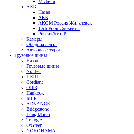
Michelin
АКБ
Назад
АКБ
АКОМ Россия Жигулевск
ТАБ Polar Словения
Россия/Китай
Камеры
Ободная лента
Автоаксессуары
Грузовые шины
Назад
Грузовые шины
NorTec
НКШ
Cordiant
ОШЗ
Hankook
БШК
ADVANCE
Bridgestone
Long March
Triangle
O'Green
YOKOHAMA