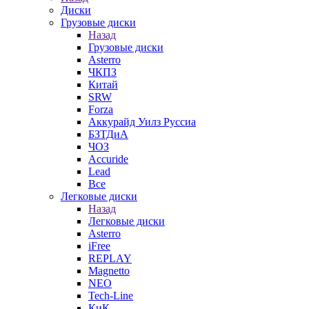
Диски
Грузовые диски
Назад
Грузовые диски
Asterro
ЧКПЗ
Китай
SRW
Forza
Аккурайд Уилз Руссиа
БЗТДиА
ЧОЗ
Accuride
Lead
Все
Легковые диски
Назад
Легковые диски
Asterro
iFree
REPLAY
Magnetto
NEO
Tech-Line
КиК