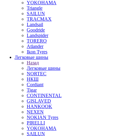
YOKOHAMA
Triangle
SAILUN
TRACMAX
Landsail
Goodride
Landspider
TORERO
Atlander
Ikon Tyres
Легковые шины
Назад
Легковые шины
NORTEС
НКШ
Cordiant
Tigar
CONTINENTAL
GISLAVED
HANKOOK
NEXEN
NOKIAN Tyres
PIRELLI
YOKOHAMA
SAILUN