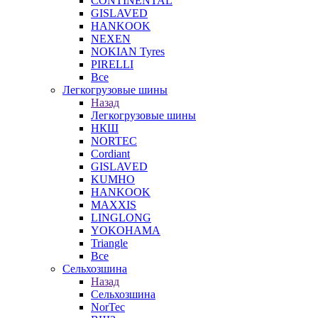
CONTINENTAL
GISLAVED
HANKOOK
NEXEN
NOKIAN Tyres
PIRELLI
Все
Легкогрузовые шины
Назад
Легкогрузовые шины
НКШ
NORTEС
Cordiant
GISLAVED
KUMHO
HANKOOK
MAXXIS
LINGLONG
YOKOHAMA
Triangle
Все
Сельхозшина
Назад
Сельхозшина
NorTec