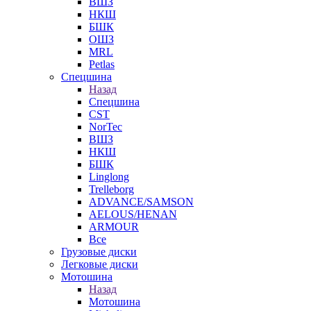
ВШЗ
НКШ
БШК
ОШЗ
MRL
Petlas
Спецшина
Назад
Спецшина
CST
NorTec
ВШЗ
НКШ
БШК
Linglong
Trelleborg
ADVANCE/SAMSON
AELOUS/HENAN
ARMOUR
Все
Грузовые диски
Легковые диски
Мотошина
Назад
Мотошина