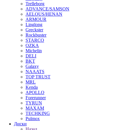
Trelleborg
ADVANCE/SAMSON
AELOUS/HENAN
ARMOUR
Linglong
Greckster
Rockbuster
STARCO
OZKA
Michelin
DELI
BKT
Galaxy
NAAATS
TOP TRUST
MRL
Kenda
APOLLO
Forerunner
TYRUN
MAXAM
TECHKING
Pulmox
Диски
Назад