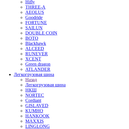
Hifly
THREE-A
AEOLUS
Goodride
FORTUNE
SAILUN
DOUBLE COIN
BOTO
Blackhawk
ALCEED
RUNEVER
XCENT
Green dragon
ATLANDER
Легкогрузовая шина
Назад
Легкогрузовая шина
НКШ
NORTEС
Cordiant
GISLAVED
KUMHO
HANKOOK
MAXXIS
LINGLONG