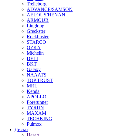
Trelleborg
ADVANCE/SAMSON
AELOUS/HENAN
ARMOUR
Linglong
Greckster
Rockbuster
STARCO
OZKA
Michelin
DELI
BKT
Galaxy
NAAATS
TOP TRUST
MRL
Kenda
APOLLO
Forerunner
TYRUN
MAXAM
TECHKING
Pulmox
Диски
Назад