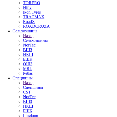
TORERO
Hifly
Ikon Tyres
TRACMAX
RoadX
ROADCRUZA
Сельхозшины
Назад
Сельхозшины
NorTec
ВШЗ
НКШ
БШК
ОШЗ
MRL
Petlas
Спецшины
Назад
Спецшины
CST
NorTec
ВШЗ
НКШ
БШК
Linglong