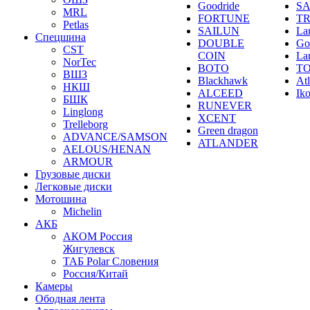
Goodride
SA
MRL
FORTUNE
T
Petlas
SAILUN
La
Спецшина
DOUBLE
Go
CST
COIN
La
NorTec
BOTO
T
ВШЗ
Blackhawk
At
НКШ
ALCEED
Ik
БШК
RUNEVER
Linglong
XCENT
Trelleborg
Green dragon
ADVANCE/SAMSON
ATLANDER
AELOUS/HENAN
ARMOUR
Грузовые диски
Легковые диски
Мотошина
Michelin
АКБ
АКОМ Россия
Жигулевск
ТАБ Polar Словения
Россия/Китай
Камеры
Ободная лента