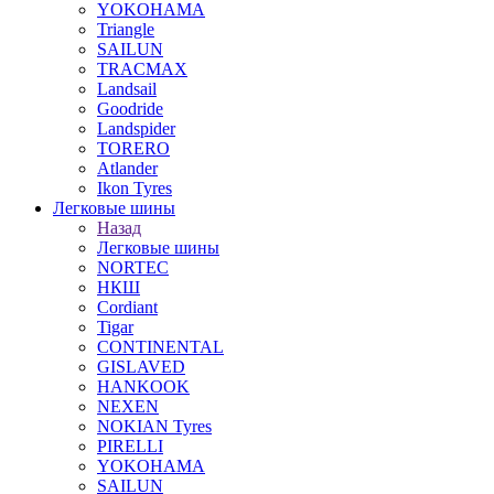
YOKOHAMA
Triangle
SAILUN
TRACMAX
Landsail
Goodride
Landspider
TORERO
Atlander
Ikon Tyres
Легковые шины
Назад
Легковые шины
NORTEС
НКШ
Cordiant
Tigar
CONTINENTAL
GISLAVED
HANKOOK
NEXEN
NOKIAN Tyres
PIRELLI
YOKOHAMA
SAILUN