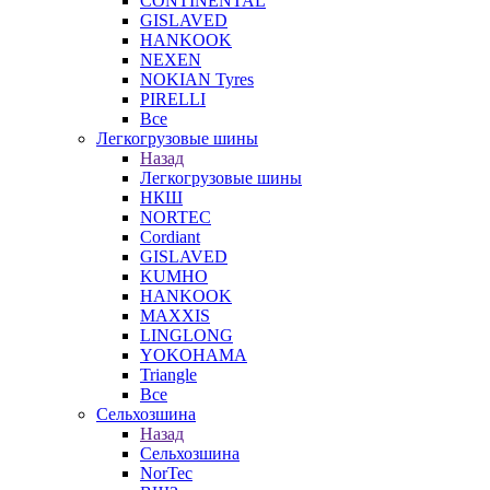
CONTINENTAL
GISLAVED
HANKOOK
NEXEN
NOKIAN Tyres
PIRELLI
Все
Легкогрузовые шины
Назад
Легкогрузовые шины
НКШ
NORTEС
Cordiant
GISLAVED
KUMHO
HANKOOK
MAXXIS
LINGLONG
YOKOHAMA
Triangle
Все
Сельхозшина
Назад
Сельхозшина
NorTec