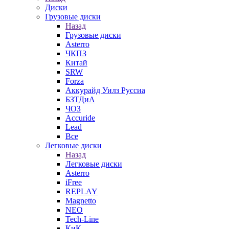
Диски
Грузовые диски
Назад
Грузовые диски
Asterro
ЧКПЗ
Китай
SRW
Forza
Аккурайд Уилз Руссиа
БЗТДиА
ЧОЗ
Accuride
Lead
Все
Легковые диски
Назад
Легковые диски
Asterro
iFree
REPLAY
Magnetto
NEO
Tech-Line
КиК