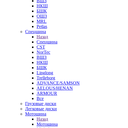
ВШЗ
НКШ
БШК
ОШЗ
MRL
Petlas
Спецшина
Назад
Спецшина
CST
NorTec
ВШЗ
НКШ
БШК
Linglong
Trelleborg
ADVANCE/SAMSON
AELOUS/HENAN
ARMOUR
Все
Грузовые диски
Легковые диски
Мотошина
Назад
Мотошина