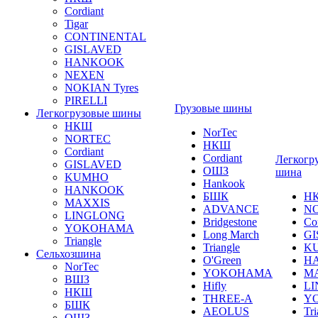
Cordiant
Tigar
CONTINENTAL
GISLAVED
HANKOOK
NEXEN
NOKIAN Tyres
PIRELLI
Грузовые шины
Легкогрузовые шины
НКШ
NorTec
NORTEС
НКШ
Cordiant
Cordiant
Легкогр
GISLAVED
ОШЗ
шина
KUMHO
Hankook
HANKOOK
БШК
Н
MAXXIS
ADVANCE
N
LINGLONG
Bridgestone
Co
YOKOHAMA
Long March
GI
Triangle
Triangle
K
Сельхозшина
O'Green
H
NorTec
YOKOHAMA
M
ВШЗ
Hifly
L
НКШ
THREE-A
Y
БШК
AEOLUS
Tri
ОШЗ