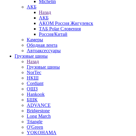
Michelin
АКБ
Назад
АКБ
АКОМ Россия Жигулевск
ТАБ Polar Словения
Россия/Китай
Камеры
Ободная лента
Автоаксессуары
Грузовые шины
Назад
Грузовые шины
NorTec
НКШ
Cordiant
ОШЗ
Hankook
БШК
ADVANCE
Bridgestone
Long March
Triangle
O'Green
YOKOHAMA