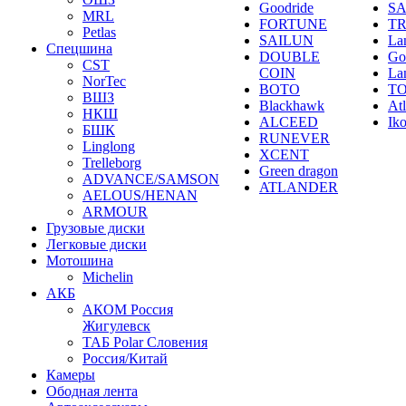
Goodride
SA
MRL
FORTUNE
T
Petlas
SAILUN
La
Спецшина
DOUBLE
Go
CST
COIN
La
NorTec
BOTO
T
ВШЗ
Blackhawk
At
НКШ
ALCEED
Ik
БШК
RUNEVER
Linglong
XCENT
Trelleborg
Green dragon
ADVANCE/SAMSON
ATLANDER
AELOUS/HENAN
ARMOUR
Грузовые диски
Легковые диски
Мотошина
Michelin
АКБ
АКОМ Россия
Жигулевск
ТАБ Polar Словения
Россия/Китай
Камеры
Ободная лента