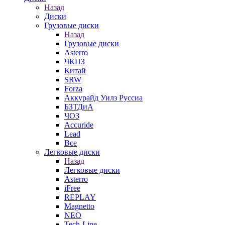
Назад
Диски
Грузовые диски
Назад
Грузовые диски
Asterro
ЧКПЗ
Китай
SRW
Forza
Аккурайд Уилз Руссиа
БЗТДиА
ЧОЗ
Accuride
Lead
Все
Легковые диски
Назад
Легковые диски
Asterro
iFree
REPLAY
Magnetto
NEO
Tech-Line