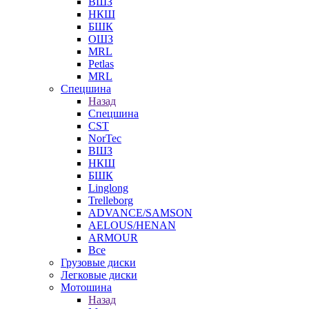
ВШЗ
НКШ
БШК
ОШЗ
MRL
Petlas
MRL
Спецшина
Назад
Спецшина
CST
NorTec
ВШЗ
НКШ
БШК
Linglong
Trelleborg
ADVANCE/SAMSON
AELOUS/HENAN
ARMOUR
Все
Грузовые диски
Легковые диски
Мотошина
Назад