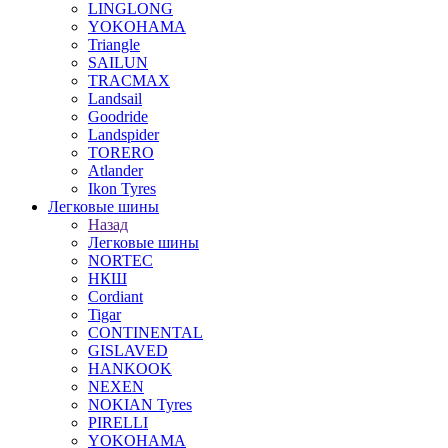
LINGLONG
YOKOHAMA
Triangle
SAILUN
TRACMAX
Landsail
Goodride
Landspider
TORERO
Atlander
Ikon Tyres
Легковые шины
Назад
Легковые шины
NORTEС
НКШ
Cordiant
Tigar
CONTINENTAL
GISLAVED
HANKOOK
NEXEN
NOKIAN Tyres
PIRELLI
YOKOHAMA