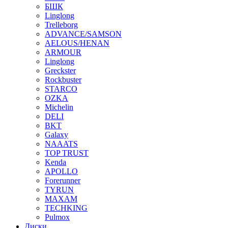
БШК
Linglong
Trelleborg
ADVANCE/SAMSON
AELOUS/HENAN
ARMOUR
Linglong
Greckster
Rockbuster
STARCO
OZKA
Michelin
DELI
BKT
Galaxy
NAAATS
TOP TRUST
Kenda
APOLLO
Forerunner
TYRUN
MAXAM
TECHKING
Pulmox
Диски