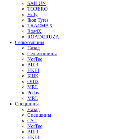
SAILUN
TORERO
Hifly
Ikon Tyres
TRACMAX
RoadX
ROADCRUZA
Сельхозшины
Назад
Сельхозшины
NorTec
ВШЗ
НКШ
БШК
ОШЗ
MRL
Petlas
MRL
Спецшины
Назад
Спецшины
CST
NorTec
ВШЗ
НКШ