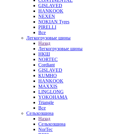
CONTINENTAL
GISLAVED
HANKOOK
NEXEN
NOKIAN Tyres
PIRELLI
Все
Легкогрузовые шины
Назад
Легкогрузовые шины
НКШ
NORTEС
Cordiant
GISLAVED
KUMHO
HANKOOK
MAXXIS
LINGLONG
YOKOHAMA
Triangle
Все
Сельхозшина
Назад
Сельхозшина
NorTec