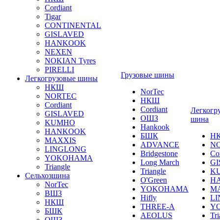
Cordiant
Tigar
CONTINENTAL
GISLAVED
HANKOOK
NEXEN
NOKIAN Tyres
PIRELLI
Грузовые шины
Легкогрузовые шины
НКШ
NorTec
NORTEС
НКШ
Cordiant
Cordiant
Легкогр
GISLAVED
ОШЗ
шина
KUMHO
Hankook
HANKOOK
БШК
Н
MAXXIS
ADVANCE
N
LINGLONG
Bridgestone
Co
YOKOHAMA
Long March
GI
Triangle
Triangle
K
Сельхозшина
O'Green
H
NorTec
YOKOHAMA
M
ВШЗ
Hifly
L
НКШ
THREE-A
Y
БШК
AEOLUS
Tri
ОШЗ