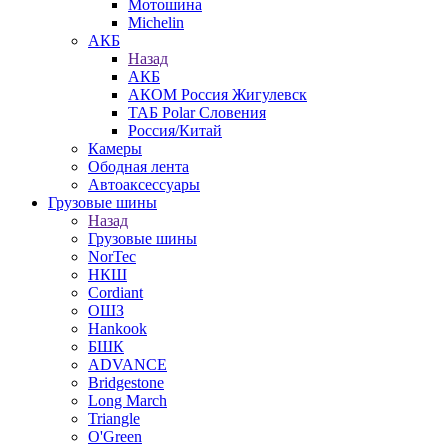
Мотошина
Michelin
АКБ
Назад
АКБ
АКОМ Россия Жигулевск
ТАБ Polar Словения
Россия/Китай
Камеры
Ободная лента
Автоаксессуары
Грузовые шины
Назад
Грузовые шины
NorTec
НКШ
Cordiant
ОШЗ
Hankook
БШК
ADVANCE
Bridgestone
Long March
Triangle
O'Green