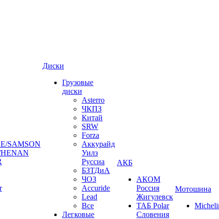
Диски
Грузовые
диски
Asterro
ЧКПЗ
Китай
SRW
Forza
E/SAMSON
Аккурайд
/HENAN
Уилз
R
Руссиа
АКБ
БЗТДиА
ЧОЗ
АКОМ
r
Accuride
Россия
Мотошина
Lead
Жигулевск
Все
ТАБ Polar
Micheli
Легковые
Словения