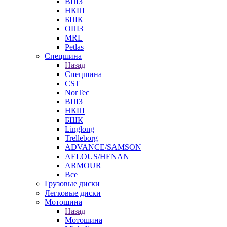
ВШЗ
НКШ
БШК
ОШЗ
MRL
Petlas
Спецшина
Назад
Спецшина
CST
NorTec
ВШЗ
НКШ
БШК
Linglong
Trelleborg
ADVANCE/SAMSON
AELOUS/HENAN
ARMOUR
Все
Грузовые диски
Легковые диски
Мотошина
Назад
Мотошина