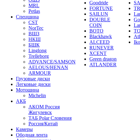
Goodride
SA
MRL
FORTUNE
T
Petlas
SAILUN
La
Спецшина
DOUBLE
Go
CST
COIN
La
NorTec
BOTO
T
ВШЗ
Blackhawk
At
НКШ
ALCEED
Ik
БШК
RUNEVER
Linglong
XCENT
Trelleborg
Green dragon
ADVANCE/SAMSON
ATLANDER
AELOUS/HENAN
ARMOUR
Грузовые диски
Легковые диски
Мотошина
Michelin
АКБ
АКОМ Россия
Жигулевск
ТАБ Polar Словения
Россия/Китай
Камеры
Ободная лента