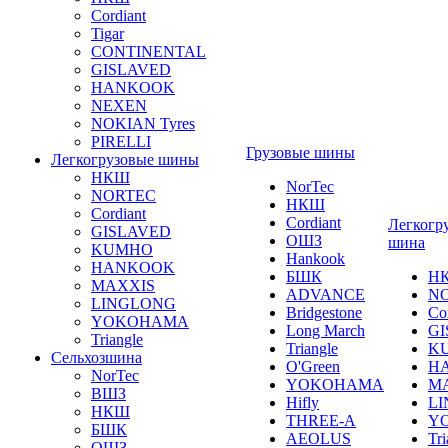
Cordiant
Tigar
CONTINENTAL
GISLAVED
HANKOOK
NEXEN
NOKIAN Tyres
PIRELLI
Грузовые шины
Легкогрузовые шины
НКШ
NorTec
NORTEС
НКШ
Cordiant
Cordiant
Легкогр
GISLAVED
ОШЗ
шина
KUMHO
Hankook
HANKOOK
БШК
Н
MAXXIS
ADVANCE
N
LINGLONG
Bridgestone
Co
YOKOHAMA
Long March
GI
Triangle
Triangle
K
Сельхозшина
O'Green
H
NorTec
YOKOHAMA
M
ВШЗ
Hifly
L
НКШ
THREE-A
Y
БШК
AEOLUS
Tri
ОШЗ