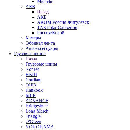
Michelin
АКБ
Назад
АКБ
АКОМ Россия Жигулевск
ТАБ Polar Словения
Россия/Китай
Камеры
Ободная лента
Автоаксессуары
Грузовые шины
Назад
Грузовые шины
NorTec
НКШ
Cordiant
ОШЗ
Hankook
БШК
ADVANCE
Bridgestone
Long March
Triangle
O'Green
YOKOHAMA