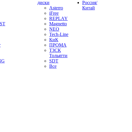
диски
Россия/
Asterro
Китай
iFree
REPLAY
ST
Magnetto
NEO
Tech-Line
КиК
r
ПРОМА
ТЗСК
Тольятти
NG
SDT
Все