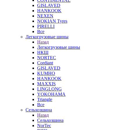
CONTINENTAL
GISLAVED
HANKOOK
NEXEN
NOKIAN Tyres
PIRELLI
Все
Легкогрузовые шины
Назад
Легкогрузовые шины
НКШ
NORTEС
Cordiant
GISLAVED
KUMHO
HANKOOK
MAXXIS
LINGLONG
YOKOHAMA
Triangle
Все
Сельхозшина
Назад
Сельхозшина
NorTec