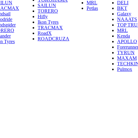
ILUN
MRL
DELI
SAILUN
RACMAX
Petlas
BKT
TORERO
ndsail
Galaxy
Hifly
odride
NAAATS
Ikon Tyres
ndspider
TOP TRU
TRACMAX
ORERO
MRL
RoadX
lander
Kenda
ROADCRUZA
on Tyres
APOLLO
Forerunne
TYRUN
MAXAM
TECHKI
Pulmox