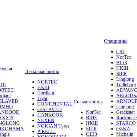
Спецшины
CST
NorTec
ВШЗ
НКШ
узовая
Легковые шины
БШК
Linglong
NORTEС
КШ
Trelleborg
НКШ
ORTEС
ADVANC
Cordiant
rdiant
AELOUS
Tigar
SLAVED
ARMOU
Сельхозшины
CONTINENTAL
UMHO
Linglong
GISLAVED
ANKOOK
NorTec
Greckster
HANKOOK
AXXIS
ВШЗ
Rockbuste
NEXEN
INGLONG
НКШ
STARCO
NOKIAN Tyres
OKOHAMA
БШК
OZKA
PIRELLI
angle
ОШЗ
Michelin
YOKOHAMA