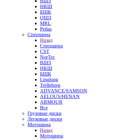
ВШЗ
НКШ
БШК
ОШЗ
MRL
Petlas
Спецшина
Назад
Спецшина
CST
NorTec
ВШЗ
НКШ
БШК
Linglong
Trelleborg
ADVANCE/SAMSON
AELOUS/HENAN
ARMOUR
Все
Грузовые диски
Легковые диски
Мотошина
Назад
Мотошина