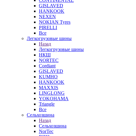
CONTINENTAL
GISLAVED
HANKOOK
NEXEN
NOKIAN Tyres
PIRELLI
Все
Легкогрузовые шины
Назад
Легкогрузовые шины
НКШ
NORTEС
Cordiant
GISLAVED
KUMHO
HANKOOK
MAXXIS
LINGLONG
YOKOHAMA
Triangle
Все
Сельхозшина
Назад
Сельхозшина
NorTec