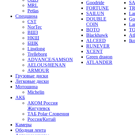
Goodride
SA
MRL
FORTUNE
T
Petlas
SAILUN
La
Спецшина
DOUBLE
Go
CST
COIN
La
NorTec
BOTO
T
ВШЗ
Blackhawk
At
НКШ
ALCEED
Ik
БШК
RUNEVER
Linglong
XCENT
Trelleborg
Green dragon
ADVANCE/SAMSON
ATLANDER
AELOUS/HENAN
ARMOUR
Грузовые диски
Легковые диски
Мотошина
Michelin
АКБ
АКОМ Россия
Жигулевск
ТАБ Polar Словения
Россия/Китай
Камеры
Ободная лента