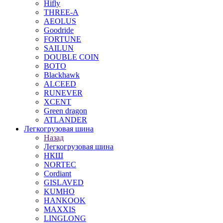
Hifly
THREE-A
AEOLUS
Goodride
FORTUNE
SAILUN
DOUBLE COIN
BOTO
Blackhawk
ALCEED
RUNEVER
XCENT
Green dragon
ATLANDER
Легкогрузовая шина
Назад
Легкогрузовая шина
НКШ
NORTEС
Cordiant
GISLAVED
KUMHO
HANKOOK
MAXXIS
LINGLONG