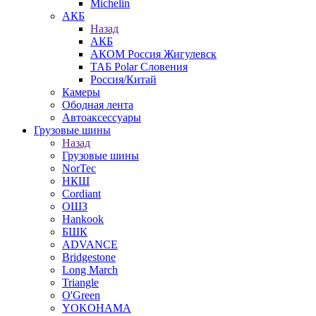
Michelin
АКБ
Назад
АКБ
АКОМ Россия Жигулевск
ТАБ Polar Словения
Россия/Китай
Камеры
Ободная лента
Автоаксессуары
Грузовые шины
Назад
Грузовые шины
NorTec
НКШ
Cordiant
ОШЗ
Hankook
БШК
ADVANCE
Bridgestone
Long March
Triangle
O'Green
YOKOHAMA