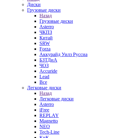
Диски
Грузовые диски
Назад
Грузовые диски
Asterro
ЧКПЗ
Китай
SRW
Forza
Аккурайд Уилз Руссиа
БЗТДиА
ЧОЗ
Accuride
Lead
Все
Легковые диски
Назад
Легковые диски
Asterro
iFree
REPLAY
Magnetto
NEO
Tech-Line
КиК