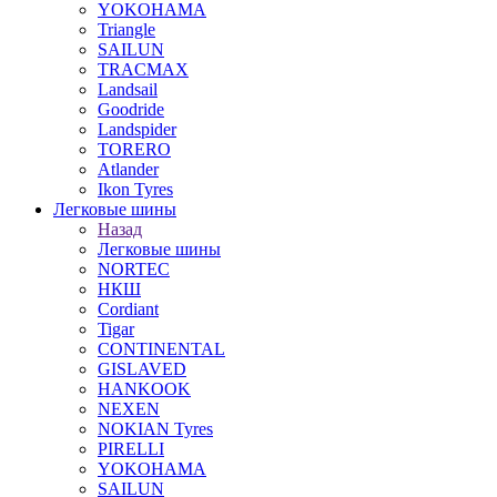
YOKOHAMA
Triangle
SAILUN
TRACMAX
Landsail
Goodride
Landspider
TORERO
Atlander
Ikon Tyres
Легковые шины
Назад
Легковые шины
NORTEС
НКШ
Cordiant
Tigar
CONTINENTAL
GISLAVED
HANKOOK
NEXEN
NOKIAN Tyres
PIRELLI
YOKOHAMA
SAILUN