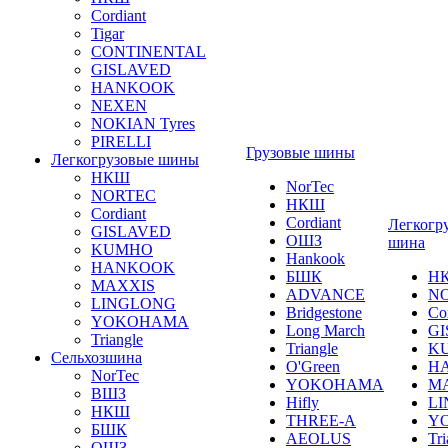
Cordiant
Tigar
CONTINENTAL
GISLAVED
HANKOOK
NEXEN
NOKIAN Tyres
PIRELLI
Грузовые шины
Легкогрузовые шины
НКШ
NorTec
NORTEС
НКШ
Cordiant
Cordiant
Легкогр
GISLAVED
ОШЗ
шина
KUMHO
Hankook
HANKOOK
БШК
Н
MAXXIS
ADVANCE
N
LINGLONG
Bridgestone
Co
YOKOHAMA
Long March
GI
Triangle
Triangle
K
Сельхозшина
O'Green
H
NorTec
YOKOHAMA
M
ВШЗ
Hifly
L
НКШ
THREE-A
Y
БШК
AEOLUS
Tri
ОШЗ