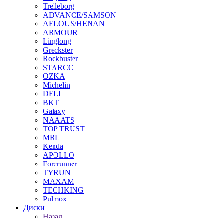
Trelleborg
ADVANCE/SAMSON
AELOUS/HENAN
ARMOUR
Linglong
Greckster
Rockbuster
STARCO
OZKA
Michelin
DELI
BKT
Galaxy
NAAATS
TOP TRUST
MRL
Kenda
APOLLO
Forerunner
TYRUN
MAXAM
TECHKING
Pulmox
Диски
Назад