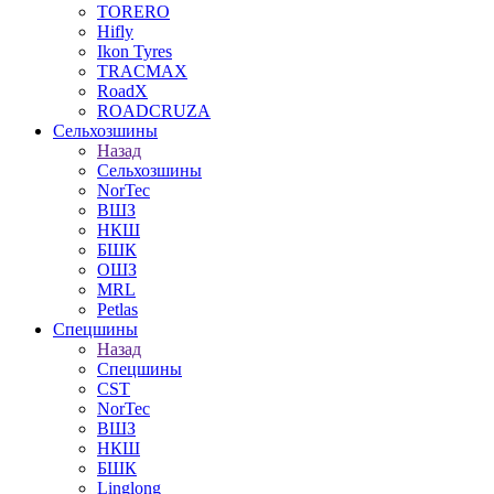
TORERO
Hifly
Ikon Tyres
TRACMAX
RoadX
ROADCRUZA
Сельхозшины
Назад
Сельхозшины
NorTec
ВШЗ
НКШ
БШК
ОШЗ
MRL
Petlas
Спецшины
Назад
Спецшины
CST
NorTec
ВШЗ
НКШ
БШК
Linglong