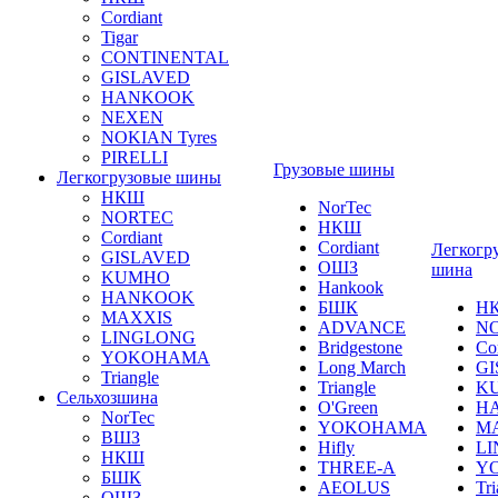
Cordiant
Tigar
CONTINENTAL
GISLAVED
HANKOOK
NEXEN
NOKIAN Tyres
PIRELLI
Грузовые шины
Легкогрузовые шины
НКШ
NorTec
NORTEС
НКШ
Cordiant
Cordiant
Легкогр
GISLAVED
ОШЗ
шина
KUMHO
Hankook
HANKOOK
БШК
Н
MAXXIS
ADVANCE
N
LINGLONG
Bridgestone
Co
YOKOHAMA
Long March
GI
Triangle
Triangle
K
Сельхозшина
O'Green
H
NorTec
YOKOHAMA
M
ВШЗ
Hifly
L
НКШ
THREE-A
Y
БШК
AEOLUS
Tri
ОШЗ