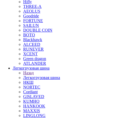
Hifly
THREE-A
AEOLUS
Goodride
FORTUNE
SAILUN
DOUBLE COIN
BOTO
Blackhawk
ALCEED
RUNEVER
XCENT
Green dragon
ATLANDER
Легкогрузовая шина
Назад
Легкогрузовая шина
НКШ
NORTEС
Cordiant
GISLAVED
KUMHO
HANKOOK
MAXXIS
LINGLONG