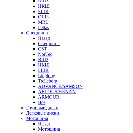
ВШЗ
НКШ
БШК
ОШЗ
MRL
Petlas
Спецшина
Назад
Спецшина
CST
NorTec
ВШЗ
НКШ
БШК
Linglong
Trelleborg
ADVANCE/SAMSON
AELOUS/HENAN
ARMOUR
Все
Грузовые диски
Легковые диски
Мотошина
Назад
Мотошина