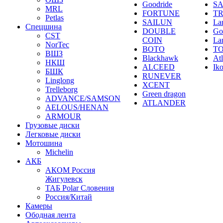
Goodride
SA
MRL
FORTUNE
T
Petlas
SAILUN
La
Спецшина
DOUBLE
Go
CST
COIN
La
NorTec
BOTO
T
ВШЗ
Blackhawk
At
НКШ
ALCEED
Ik
БШК
RUNEVER
Linglong
XCENT
Trelleborg
Green dragon
ADVANCE/SAMSON
ATLANDER
AELOUS/HENAN
ARMOUR
Грузовые диски
Легковые диски
Мотошина
Michelin
АКБ
АКОМ Россия
Жигулевск
ТАБ Polar Словения
Россия/Китай
Камеры
Ободная лента