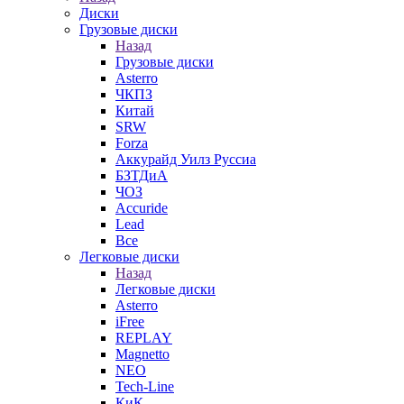
Диски
Грузовые диски
Назад
Грузовые диски
Asterro
ЧКПЗ
Китай
SRW
Forza
Аккурайд Уилз Руссиа
БЗТДиА
ЧОЗ
Accuride
Lead
Все
Легковые диски
Назад
Легковые диски
Asterro
iFree
REPLAY
Magnetto
NEO
Tech-Line
КиК