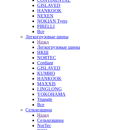
CONTINENTAL
GISLAVED
HANKOOK
NEXEN
NOKIAN Tyres
PIRELLI
Все
Легкогрузовые шины
Назад
Легкогрузовые шины
НКШ
NORTEС
Cordiant
GISLAVED
KUMHO
HANKOOK
MAXXIS
LINGLONG
YOKOHAMA
Triangle
Все
Сельхозшина
Назад
Сельхозшина
NorTec