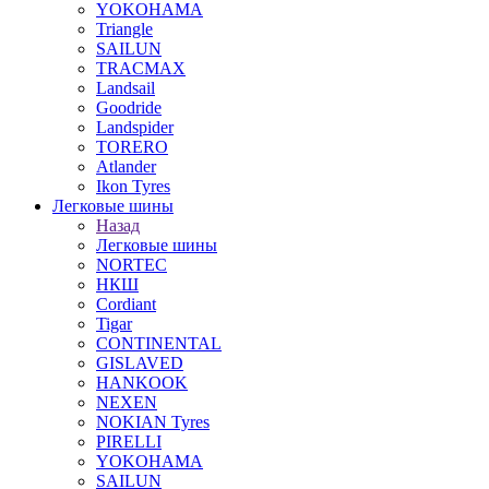
YOKOHAMA
Triangle
SAILUN
TRACMAX
Landsail
Goodride
Landspider
TORERO
Atlander
Ikon Tyres
Легковые шины
Назад
Легковые шины
NORTEС
НКШ
Cordiant
Tigar
CONTINENTAL
GISLAVED
HANKOOK
NEXEN
NOKIAN Tyres
PIRELLI
YOKOHAMA
SAILUN