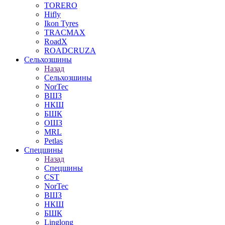
TORERO
Hifly
Ikon Tyres
TRACMAX
RoadX
ROADCRUZA
Сельхозшины
Назад
Сельхозшины
NorTec
ВШЗ
НКШ
БШК
ОШЗ
MRL
Petlas
Спецшины
Назад
Спецшины
CST
NorTec
ВШЗ
НКШ
БШК
Linglong