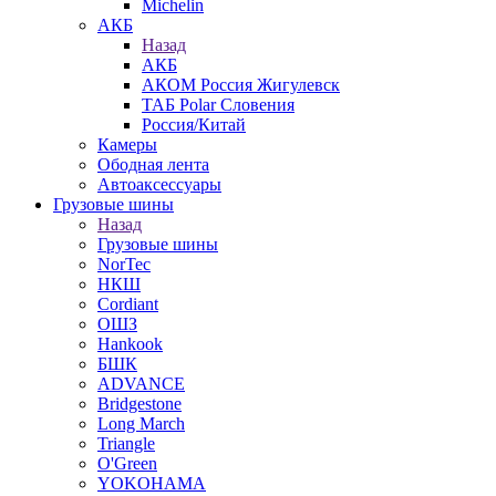
Michelin
АКБ
Назад
АКБ
АКОМ Россия Жигулевск
ТАБ Polar Словения
Россия/Китай
Камеры
Ободная лента
Автоаксессуары
Грузовые шины
Назад
Грузовые шины
NorTec
НКШ
Cordiant
ОШЗ
Hankook
БШК
ADVANCE
Bridgestone
Long March
Triangle
O'Green
YOKOHAMA