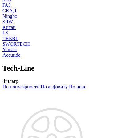
ГАЗ
СКАД
Ningbo
SRW
Китай
LS
TREBL
SWORTECH
Yamato
Accuride
Tech-Line
Фильтр
По популярности
По алфавиту
По цене