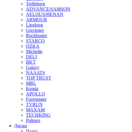
Trelleborg
ADVANCE/SAMSON
AELOUS/HENAN
ARMOUR
Linglong
Greckster
Rockbuster
STARCO
OZKA
Michelin
DELI
BKT
Galaxy
NAAATS
TOP TRUST
MRL
Kenda
APOLLO
Forerunner
TYRUN
MAXAM
TECHKING
Pulmox
Диски
Назад