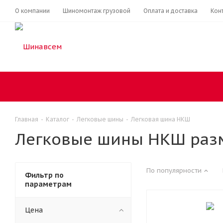
О компании
Шиномонтаж грузовой
Оплата и доставка
Кон
Главная
-
Каталог
-
Легковые шины
-
Легковая шина НКШ
Легковые шины НКШ раз
По популярности
Фильтр по
параметрам
Цена