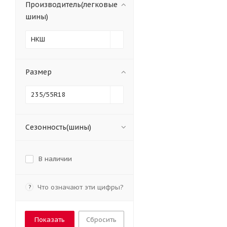
Производитель(легковые
шины)
НКШ
Размер
235/55R18
Сезонность(шины)
В наличии
Что означают эти цифры?
?
Сбросить