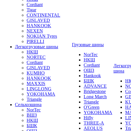
Cordiant
Tigar
CONTINENTAL
GISLAVED
HANKOOK
NEXEN
NOKIAN Tyres
PIRELLI
Грузовые шины
Легкогрузовые шины
НКШ
NorTec
NORTEС
НКШ
Cordiant
Cordiant
Легкогр
GISLAVED
ОШЗ
шина
KUMHO
Hankook
HANKOOK
БШК
Н
MAXXIS
ADVANCE
N
LINGLONG
Bridgestone
Co
YOKOHAMA
Long March
GI
Triangle
Triangle
K
Сельхозшина
O'Green
H
NorTec
YOKOHAMA
M
ВШЗ
Hifly
L
НКШ
THREE-A
Y
БШК
AEOLUS
Tri
ОШЗ