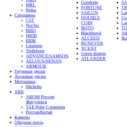
Goodride
SA
MRL
FORTUNE
T
Petlas
SAILUN
La
Спецшина
DOUBLE
Go
CST
COIN
La
NorTec
BOTO
T
ВШЗ
Blackhawk
At
НКШ
ALCEED
Ik
БШК
RUNEVER
Linglong
XCENT
Trelleborg
Green dragon
ADVANCE/SAMSON
ATLANDER
AELOUS/HENAN
ARMOUR
Грузовые диски
Легковые диски
Мотошина
Michelin
АКБ
АКОМ Россия
Жигулевск
ТАБ Polar Словения
Россия/Китай
Камеры
Ободная лента