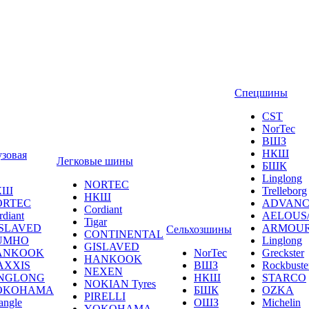
Спецшины
CST
NorTec
ВШЗ
НКШ
узовая
Легковые шины
БШК
Linglong
NORTEС
КШ
Trelleborg
НКШ
ORTEС
ADVANC
Cordiant
rdiant
AELOUS
Tigar
SLAVED
ARMOU
Сельхозшины
CONTINENTAL
UMHO
Linglong
GISLAVED
ANKOOK
NorTec
Greckster
HANKOOK
AXXIS
ВШЗ
Rockbuste
NEXEN
INGLONG
НКШ
STARCO
NOKIAN Tyres
OKOHAMA
БШК
OZKA
PIRELLI
angle
ОШЗ
Michelin
YOKOHAMA