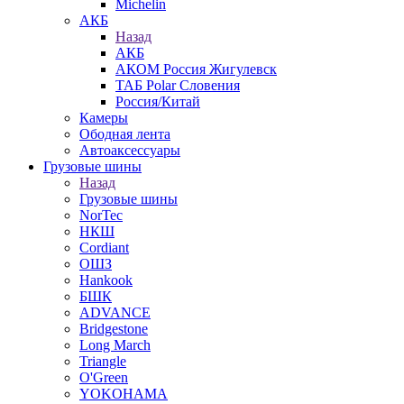
Michelin
АКБ
Назад
АКБ
АКОМ Россия Жигулевск
ТАБ Polar Словения
Россия/Китай
Камеры
Ободная лента
Автоаксессуары
Грузовые шины
Назад
Грузовые шины
NorTec
НКШ
Cordiant
ОШЗ
Hankook
БШК
ADVANCE
Bridgestone
Long March
Triangle
O'Green
YOKOHAMA