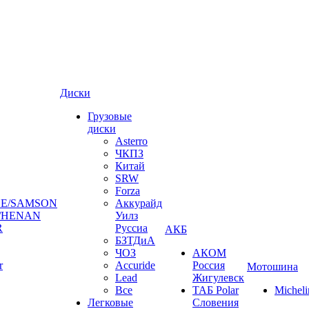
Диски
Грузовые
диски
Asterro
ЧКПЗ
Китай
SRW
Forza
E/SAMSON
Аккурайд
/HENAN
Уилз
R
Руссиа
АКБ
БЗТДиА
ЧОЗ
АКОМ
r
Accuride
Россия
Мотошина
Lead
Жигулевск
Все
ТАБ Polar
Micheli
Легковые
Словения