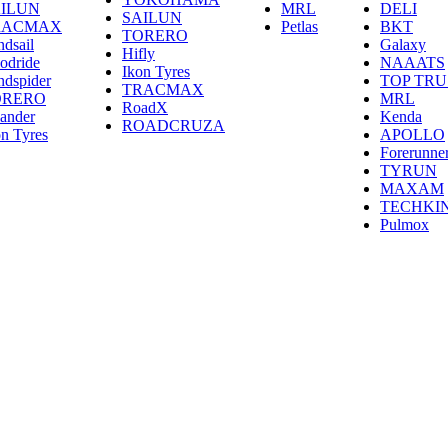
ILUN
MRL
DELI
SAILUN
RACMAX
Petlas
BKT
TORERO
ndsail
Galaxy
Hifly
odride
NAAATS
Ikon Tyres
ndspider
TOP TRU
TRACMAX
ORERO
MRL
RoadX
lander
Kenda
ROADCRUZA
on Tyres
APOLLO
Forerunne
TYRUN
MAXAM
TECHKI
Pulmox