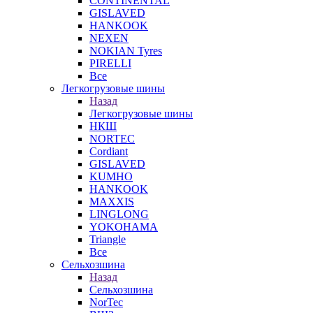
CONTINENTAL
GISLAVED
HANKOOK
NEXEN
NOKIAN Tyres
PIRELLI
Все
Легкогрузовые шины
Назад
Легкогрузовые шины
НКШ
NORTEС
Cordiant
GISLAVED
KUMHO
HANKOOK
MAXXIS
LINGLONG
YOKOHAMA
Triangle
Все
Сельхозшина
Назад
Сельхозшина
NorTec