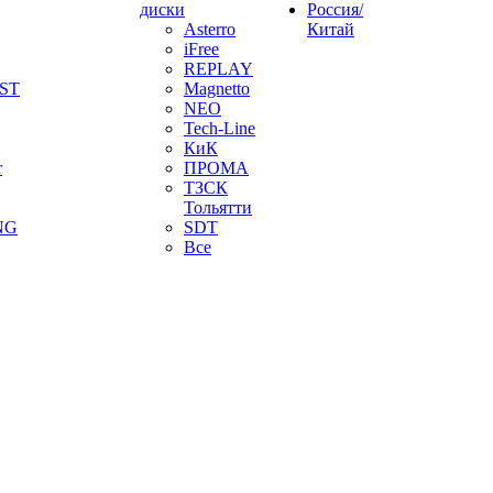
диски
Россия/
Asterro
Китай
iFree
REPLAY
ST
Magnetto
NEO
Tech-Line
КиК
r
ПРОМА
ТЗСК
Тольятти
NG
SDT
Все