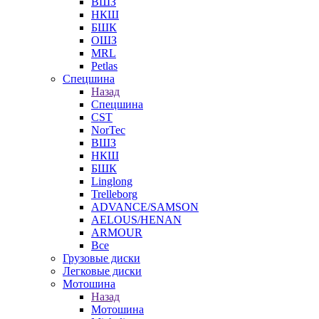
ВШЗ
НКШ
БШК
ОШЗ
MRL
Petlas
Спецшина
Назад
Спецшина
CST
NorTec
ВШЗ
НКШ
БШК
Linglong
Trelleborg
ADVANCE/SAMSON
AELOUS/HENAN
ARMOUR
Все
Грузовые диски
Легковые диски
Мотошина
Назад
Мотошина